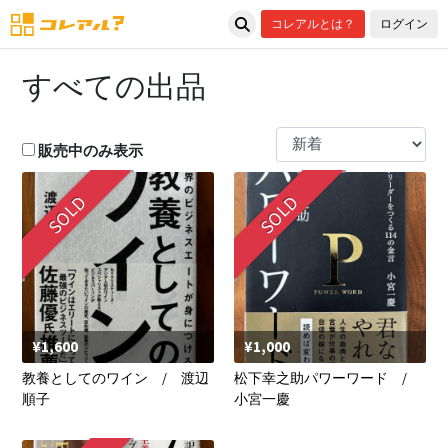
コレアルとは？
ログイン
すべての出品
販売中のみ表示
SOLD
SOLD
¥1,600
¥1,000
教養としてのワイン / 渡辺
松下幸之助パワーワード /
順子
小宮一慶