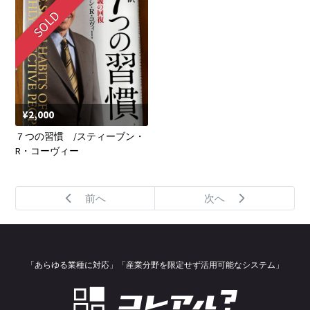
SOLD
¥2,000
７つの習慣 /スティーブン・
R・コーヴィー
前へ
次へ
「あらゆる業種に対応」「産業分野を限定せず活用可能なシステム」