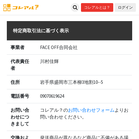
コレアルとは？
ログイン
特定商取引法に基づく表示
事業者
FACE OFF合同会社
代表責任
川村佳輝
者
住所
岩手県盛岡市三本柳3地割10--5
電話番号
09070619624
お問い合
コレアル？の
お問い合わせフォーム
よりお
わせにつ
問い合わせください。
きまして
交換およ
発送商品が異なるなど商品に不備がある場