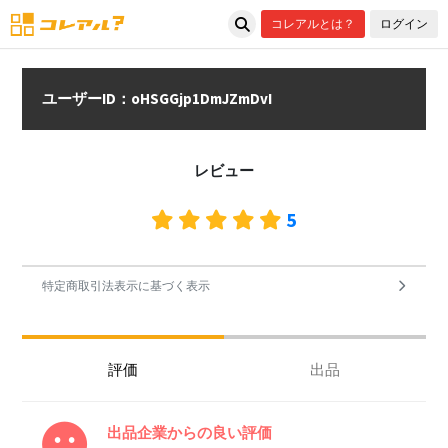
コレアルとは？
ログイン
ユーザーID：oHSGGjp1DmJZmDvI
レビュー
5
特定商取引法表示に基づく表示
評価
出品
出品企業からの良い評価